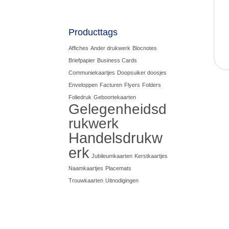
Producttags
Affiches
Ander drukwerk
Blocnotes
Briefpapier
Business Cards
Communiekaartjes
Doopsuiker doosjes
Enveloppen
Facturen
Flyers
Folders
Foliedruk
Geboortekaarten
Gelegenheidsd
rukwerk
Handelsdrukw
erk
Jubileumkaarten
Kerstkaartjes
Naamkaartjes
Placemats
Trouwkaarten
Uitnodigingen