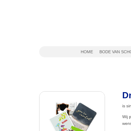
HOME
BODE VAN SCH
D
is s
Wij 
wen