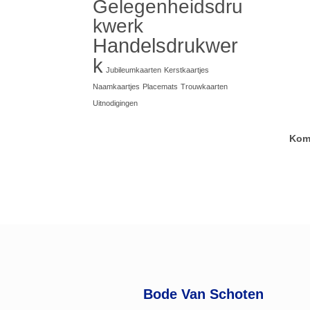
Gelegenheidsdru
kwerk
Handelsdrukwer
k
Jubileumkaarten
Kerstkaartjes
Naamkaartjes
Placemats
Trouwkaarten
Uitnodigingen
Kom 
Bode Van Schoten