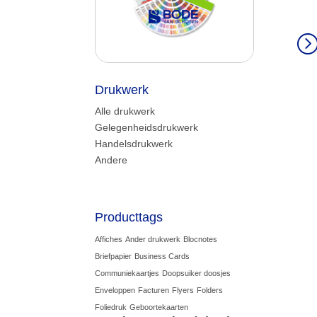
Drukwerk
Alle drukwerk
Gelegenheidsdrukwerk
Handelsdrukwerk
Andere
Producttags
Affiches
Ander drukwerk
Blocnotes
Briefpapier
Business Cards
Communiekaartjes
Doopsuiker doosjes
Enveloppen
Facturen
Flyers
Folders
Foliedruk
Geboortekaarten