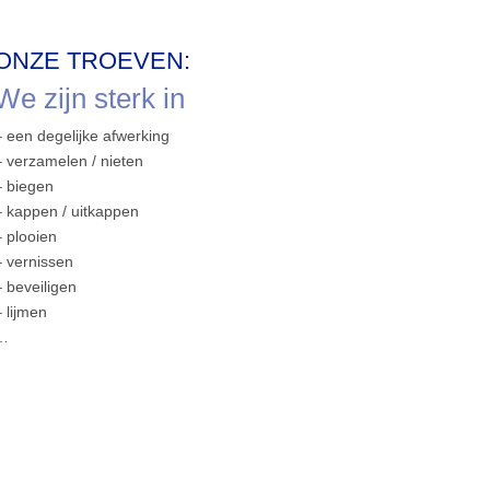
ONZE TROEVEN:
We zijn sterk in
– een degelijke afwerking
– verzamelen / nieten
– biegen
– kappen / uitkappen
– plooien
– vernissen
– beveiligen
– lijmen
…