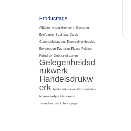
Producttags
Affiches
Ander drukwerk
Blocnotes
Briefpapier
Business Cards
Communiekaartjes
Doopsuiker doosjes
Enveloppen
Facturen
Flyers
Folders
Foliedruk
Geboortekaarten
Gelegenheidsd
rukwerk
Handelsdrukw
erk
Jubileumkaarten
Kerstkaartjes
Naamkaartjes
Placemats
Trouwkaarten
Uitnodigingen