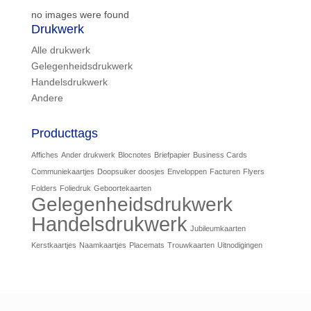
no images were found
Drukwerk
Alle drukwerk
Gelegenheidsdrukwerk
Handelsdrukwerk
Andere
Producttags
Affiches
Ander drukwerk
Blocnotes
Briefpapier
Business Cards
Communiekaartjes
Doopsuiker doosjes
Enveloppen
Facturen
Flyers
Folders
Foliedruk
Geboortekaarten
Gelegenheidsdrukwerk
Handelsdrukwerk
Jubileumkaarten
Kerstkaartjes
Naamkaartjes
Placemats
Trouwkaarten
Uitnodigingen