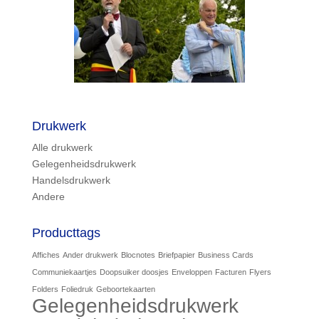
Drukwerk
Alle drukwerk
Gelegenheidsdrukwerk
Handelsdrukwerk
Andere
Producttags
Affiches
Ander drukwerk
Blocnotes
Briefpapier
Business Cards
Communiekaartjes
Doopsuiker doosjes
Enveloppen
Facturen
Flyers
Folders
Foliedruk
Geboortekaarten
Gelegenheidsdrukwerk