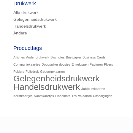
Drukwerk
Alle drukwerk
Gelegenheidsdrukwerk
Handelsdrukwerk
Andere
Producttags
Affiches
Ander drukwerk
Blocnotes
Briefpapier
Business Cards
Communiekaartjes
Doopsuiker doosjes
Enveloppen
Facturen
Flyers
Folders
Foliedruk
Geboortekaarten
Gelegenheidsdrukwerk
Handelsdrukwerk
Jubileumkaarten
Kerstkaartjes
Naamkaartjes
Placemats
Trouwkaarten
Uitnodigingen