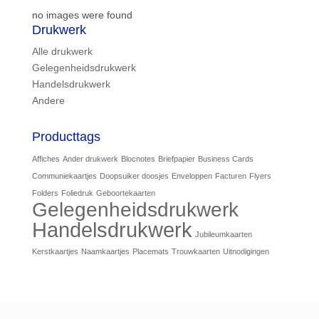
no images were found
Drukwerk
Alle drukwerk
Gelegenheidsdrukwerk
Handelsdrukwerk
Andere
Producttags
Affiches
Ander drukwerk
Blocnotes
Briefpapier
Business Cards
Communiekaartjes
Doopsuiker doosjes
Enveloppen
Facturen
Flyers
Folders
Foliedruk
Geboortekaarten
Gelegenheidsdrukwerk
Handelsdrukwerk
Jubileumkaarten
Kerstkaartjes
Naamkaartjes
Placemats
Trouwkaarten
Uitnodigingen