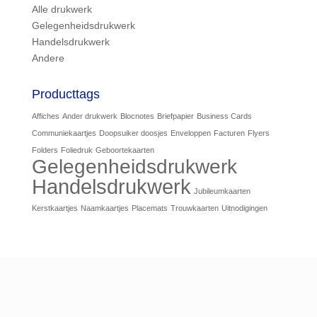
Alle drukwerk
Gelegenheidsdrukwerk
Handelsdrukwerk
Andere
Producttags
Affiches
Ander drukwerk
Blocnotes
Briefpapier
Business Cards
Communiekaartjes
Doopsuiker doosjes
Enveloppen
Facturen
Flyers
Folders
Foliedruk
Geboortekaarten
Gelegenheidsdrukwerk
Handelsdrukwerk
Jubileumkaarten
Kerstkaartjes
Naamkaartjes
Placemats
Trouwkaarten
Uitnodigingen