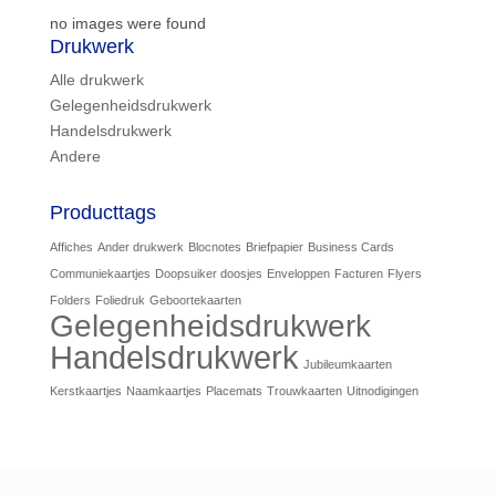
no images were found
Drukwerk
Alle drukwerk
Gelegenheidsdrukwerk
Handelsdrukwerk
Andere
Producttags
Affiches
Ander drukwerk
Blocnotes
Briefpapier
Business Cards
Communiekaartjes
Doopsuiker doosjes
Enveloppen
Facturen
Flyers
Folders
Foliedruk
Geboortekaarten
Gelegenheidsdrukwerk
Handelsdrukwerk
Jubileumkaarten
Kerstkaartjes
Naamkaartjes
Placemats
Trouwkaarten
Uitnodigingen