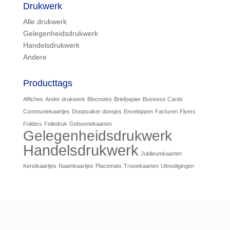
Drukwerk
Alle drukwerk
Gelegenheidsdrukwerk
Handelsdrukwerk
Andere
Producttags
Affiches
Ander drukwerk
Blocnotes
Briefpapier
Business Cards
Communiekaartjes
Doopsuiker doosjes
Enveloppen
Facturen
Flyers
Folders
Foliedruk
Geboortekaarten
Gelegenheidsdrukwerk
Handelsdrukwerk
Jubileumkaarten
Kerstkaartjes
Naamkaartjes
Placemats
Trouwkaarten
Uitnodigingen