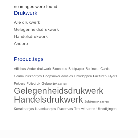
no images were found
Drukwerk
Alle drukwerk
Gelegenheidsdrukwerk
Handelsdrukwerk
Andere
Producttags
Affiches
Ander drukwerk
Blocnotes
Briefpapier
Business Cards
Communiekaartjes
Doopsuiker doosjes
Enveloppen
Facturen
Flyers
Folders
Foliedruk
Geboortekaarten
Gelegenheidsdrukwerk
Handelsdrukwerk
Jubileumkaarten
Kerstkaartjes
Naamkaartjes
Placemats
Trouwkaarten
Uitnodigingen