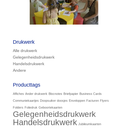
Drukwerk
Alle drukwerk
Gelegenheidsdrukwerk
Handelsdrukwerk
Andere
Producttags
Affiches
Ander drukwerk
Blocnotes
Briefpapier
Business Cards
Communiekaartjes
Doopsuiker doosjes
Enveloppen
Facturen
Flyers
Folders
Foliedruk
Geboortekaarten
Gelegenheidsdrukwerk
Handelsdrukwerk
Jubileumkaarten