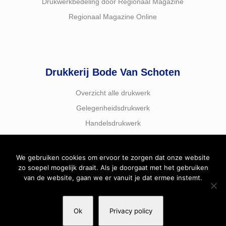
Drukwerkbedeling door Regionaal Magazine
Regionaal Magazine Online
Drukkerij Bode Van Schoten
Overzicht alle drukwerk
Gelegenheidsdrukwerk
Handelsdrukwerk
We gebruiken cookies om ervoor te zorgen dat onze website
zo soepel mogelijk draait. Als je doorgaat met het gebruiken
van de website, gaan we er vanuit je dat ermee instemt.
Facebook
Instagram
Ok
Privacy policy
© 2018 - 2026
Bode van Schoten & Bode Regionaal
| All Rights Reserved