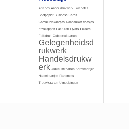
Affiches
Ander drukwerk
Blocnotes
Briefpapier
Business Cards
Communiekaartjes
Doopsuiker doosjes
Enveloppen
Facturen
Flyers
Folders
Foliedruk
Geboortekaarten
Gelegenheidsd
rukwerk
Handelsdrukw
erk
Jubileumkaarten
Kerstkaartjes
Naamkaartjes
Placemats
Trouwkaarten
Uitnodigingen