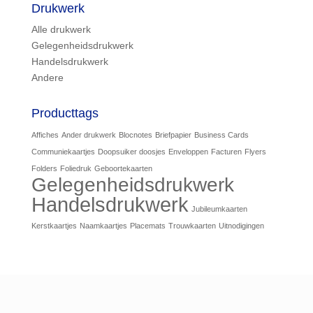
Drukwerk
Alle drukwerk
Gelegenheidsdrukwerk
Handelsdrukwerk
Andere
Producttags
Affiches
Ander drukwerk
Blocnotes
Briefpapier
Business Cards
Communiekaartjes
Doopsuiker doosjes
Enveloppen
Facturen
Flyers
Folders
Foliedruk
Geboortekaarten
Gelegenheidsdrukwerk
Handelsdrukwerk
Jubileumkaarten
Kerstkaartjes
Naamkaartjes
Placemats
Trouwkaarten
Uitnodigingen