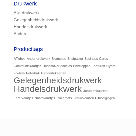
Drukwerk
Alle drukwerk
Gelegenheidsdrukwerk
Handelsdrukwerk
Andere
Producttags
Affiches
Ander drukwerk
Blocnotes
Briefpapier
Business Cards
Communiekaartjes
Doopsuiker doosjes
Enveloppen
Facturen
Flyers
Folders
Foliedruk
Geboortekaarten
Gelegenheidsdrukwerk
Handelsdrukwerk
Jubileumkaarten
Kerstkaartjes
Naamkaartjes
Placemats
Trouwkaarten
Uitnodigingen