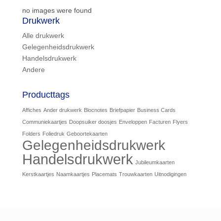
no images were found
Drukwerk
Alle drukwerk
Gelegenheidsdrukwerk
Handelsdrukwerk
Andere
Producttags
Affiches
Ander drukwerk
Blocnotes
Briefpapier
Business Cards
Communiekaartjes
Doopsuiker doosjes
Enveloppen
Facturen
Flyers
Folders
Foliedruk
Geboortekaarten
Gelegenheidsdrukwerk
Handelsdrukwerk
Jubileumkaarten
Kerstkaartjes
Naamkaartjes
Placemats
Trouwkaarten
Uitnodigingen