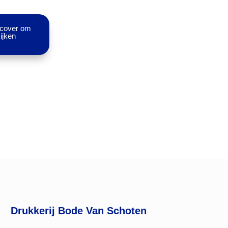
 cover om
ijken
Drukkerij Bode Van Schoten