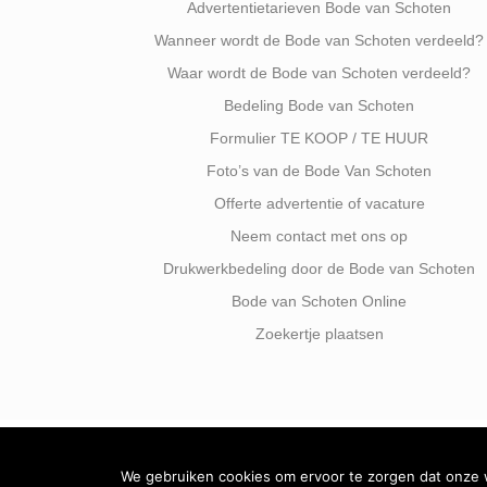
Advertentietarieven Bode van Schoten
Wanneer wordt de Bode van Schoten verdeeld?
Waar wordt de Bode van Schoten verdeeld?
Bedeling Bode van Schoten
Formulier TE KOOP / TE HUUR
Foto’s van de Bode Van Schoten
Offerte advertentie of vacature
Neem contact met ons op
Drukwerkbedeling door de Bode van Schoten
Bode van Schoten Online
Zoekertje plaatsen
We gebruiken cookies om ervoor te zorgen dat onze we
Facebook