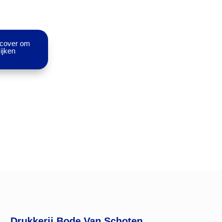
 cover om
ijken
Drukkerij Bode Van Schoten