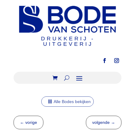
DRUKKERIJ -
UITGEVERIJ
Alle Bodes bekijken
←
vorige
volgende
→