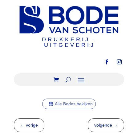
DRUKKERIJ -
UITGEVERIJ
Alle Bodes bekijken
←
vorige
volgende
→