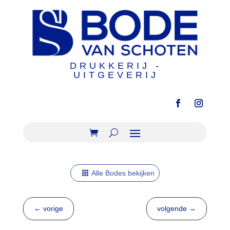
DRUKKERIJ -
UITGEVERIJ
Alle Bodes bekijken
←
vorige
volgende
→