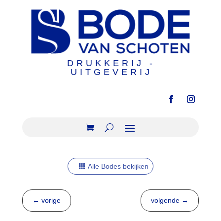
DRUKKERIJ -
UITGEVERIJ
Alle Bodes bekijken
←
vorige
volgende
→