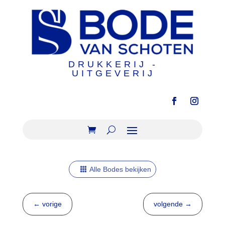
DRUKKERIJ -
UITGEVERIJ
Alle Bodes bekijken
←
vorige
volgende
→