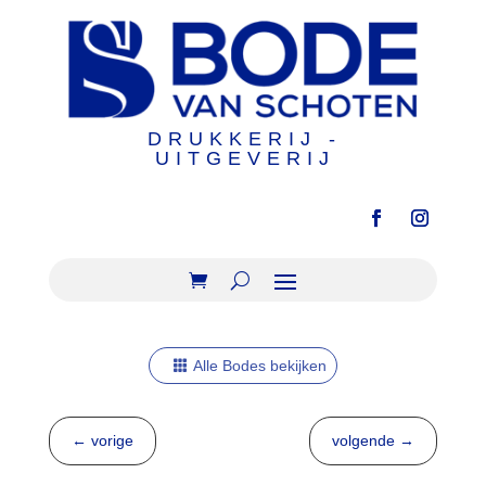
DRUKKERIJ -
UITGEVERIJ
Alle Bodes bekijken
←
vorige
volgende
→