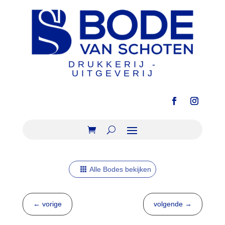
DRUKKERIJ -
UITGEVERIJ
Alle Bodes bekijken
←
vorige
volgende
→