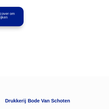
 cover om
ijken
Drukkerij Bode Van Schoten