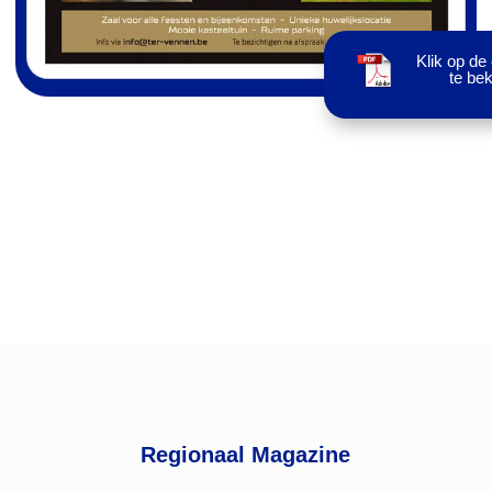
Klik op de
te bek
Regionaal Magazine