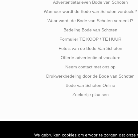
Advertentietarieven Bode van Schoten
Wanneer wordt de Bode van Schoten verdeeld?
Waar wordt de Bode van Schoten verdeeld?
Bedeling Bode van Schoten
Formulier TE KOOP / TE HUUR
Foto’s van de Bode Van Schoten
Offerte advertentie of vacature
Neem contact met ons op
Drukwerkbedeling door de Bode van Schoten
Bode van Schoten Online
Zoekertje plaatsen
We gebruiken cookies om ervoor te zorgen dat onze we
Facebook