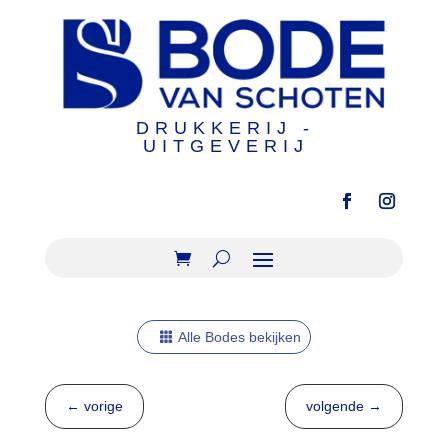
DRUKKERIJ -
UITGEVERIJ
Alle Bodes bekijken
←
vorige
volgende
→