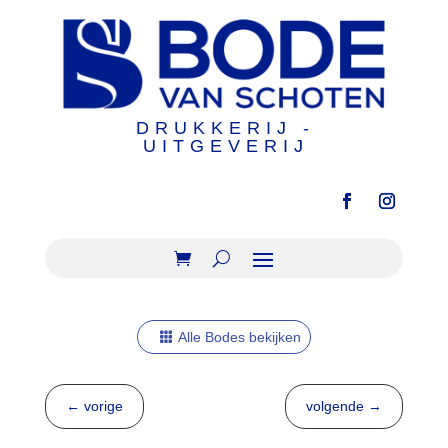
DRUKKERIJ -
UITGEVERIJ
Alle Bodes bekijken
←
vorige
volgende
→